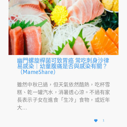
幽門螺旋桿菌可致胃癌 常吃刺身沙律
易感染｜幼童腹痛是否與感染有關？
（MameShare）
雖然中秋已過，但天氣依然酷熱，吃杯雪
糕、乾一罐汽水，消暑透心涼。不過有家
長表示子女在進食「生冷」食物，或近年
大…
愛

1
它