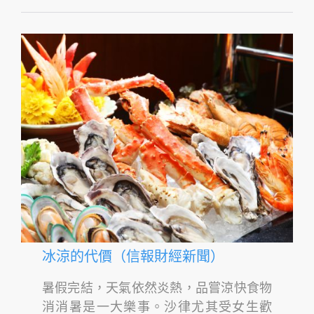
冰涼的代價（信報財經新聞）
暑假完結，天氣依然炎熱，品嘗涼快食物
消消暑是一大樂事。沙律尤其受女生歡