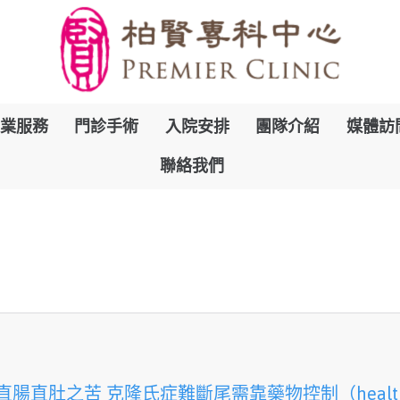
跳
業服務
門診手術
入院安排
團隊介紹
媒體訪
到
聯絡我們
內
容
直腸直肚之苦 克隆氏症難斷尾需靠藥物控制（healthy