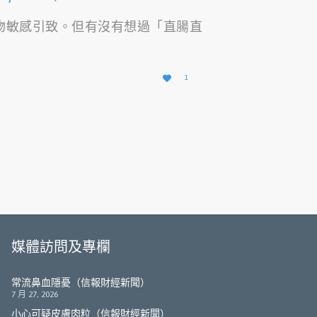
物敏感引致。但有沒有想過「直腸直
愛

1
它
媒體訪問及專欄
常流鼻血隱憂（信報財經新聞）
7 月 27, 2026
小心可疑皮膚肉粒（信報財經新聞）