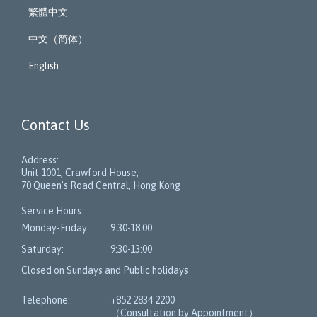
繁體中文
中文（简体）
English
Contact Us
Address:
Unit 1001, Crawford House,
70 Queen’s Road Central, Hong Kong
Service Hours:
Monday-Friday:
9:30-18:00
Saturday:
9:30-13:00
Closed on Sundays and Public holidays
Telephone:
+852 2834 2200
（Consultation by Appointment）