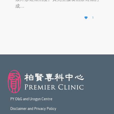
成…
L

1
O
V
E
I
T
PY O&G and Urogyn Centre
Disclaimer and Privacy Policy