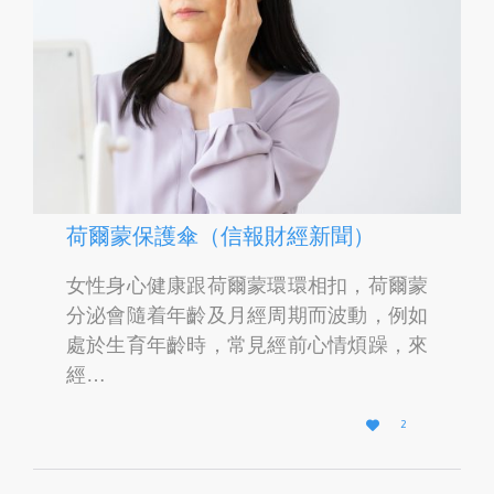
荷爾蒙保護傘（信報財經新聞）
女性身心健康跟荷爾蒙環環相扣，荷爾蒙
分泌會隨着年齡及月經周期而波動，例如
處於生育年齡時，常見經前心情煩躁，來
經…
L

2
O
V
E
I
T