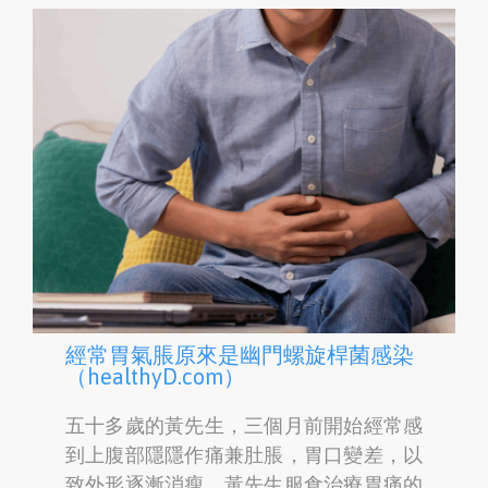
經常胃氣脹原來是幽門螺旋桿菌感染
（healthyD.com）
五十多歲的黃先生，三個月前開始經常感
到上腹部隱隱作痛兼肚脹，胃口變差，以
致外形逐漸消瘦。黃先生服食治療胃痛的