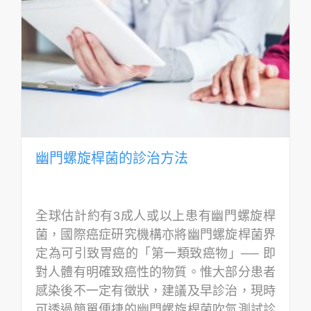
幽門螺旋桿菌的診治方法
全球估計約有3成人或以上患有幽門螺旋桿
菌，國際癌症研究機構亦將幽門螺旋桿菌界
定為可引致胃癌的「第一類致癌物」── 即
對人體有明確致癌性的物質。惟大部分患者
感染後不一定有徵狀，建議及早診治，現時
可透過簡單便捷的幽門螺旋桿菌吹氣測試診