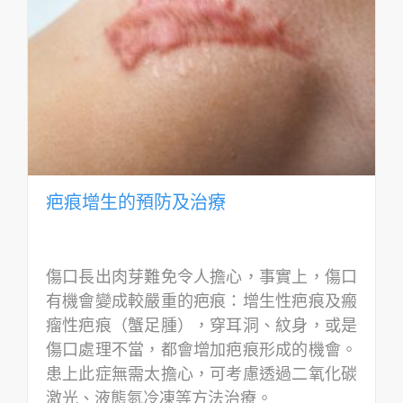
疤痕增生的預防及治療
傷口長出肉芽難免令人擔心，事實上，傷口
有機會變成較嚴重的疤痕：增生性疤痕及瘢
瘤性疤痕（蟹足腫），穿耳洞、紋身，或是
傷口處理不當，都會增加疤痕形成的機會。
患上此症無需太擔心，可考慮透過二氧化碳
激光、液態氮冷凍等方法治療。