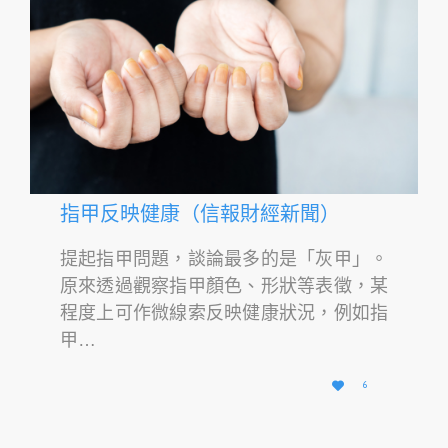
指甲反映健康（信報財經新聞）
提起指甲問題，談論最多的是「灰甲」。
原來透過觀察指甲顏色、形狀等表徵，某
程度上可作微線索反映健康狀況，例如指
甲…
愛

6
它