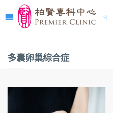

多囊卵巢綜合症