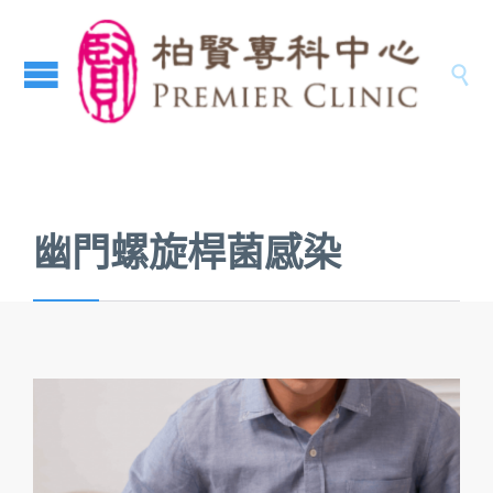

幽門螺旋桿菌感染