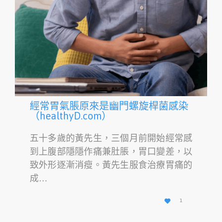
經常胃氣脹原來是幽門螺旋桿菌感染
（healthyD.com）
五十多歲的黃先生，三個月前開始經常感
到上腹部隱隱作痛兼肚脹，胃口變差，以
致外形逐漸消瘦。黃先生服食治療胃痛的
成…
愛

1
它