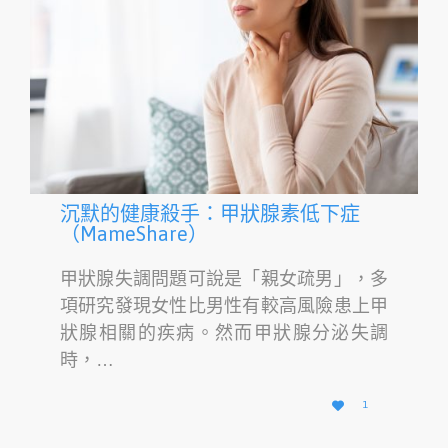
沉默的健康殺手：甲狀腺素低下症
（MameShare）
甲狀腺失調問題可說是「親女疏男」，多
項研究發現女性比男性有較高風險患上甲
狀腺相關的疾病。然而甲狀腺分泌失調
時，…
愛

1
它