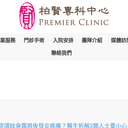
跳
業服務
門診手術
入院安排
團隊介紹
媒體訪
到
聯絡我們
內
容
穿環紋身霧眉後發炎痕癢？醫生拆解3類人士要小心（hea