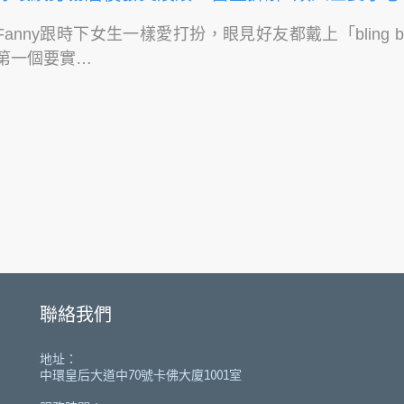
Fanny跟時下女生一樣愛打扮，眼見好友都戴上「bling 
第一個要實…
聯絡我們
地址：
中環皇后大道中70號卡佛大廈1001室