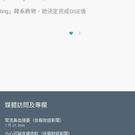
bling」韓系飾物，她決定完成DSE後
愛

2
它
媒體訪問及專欄
常流鼻血隱憂（信報財經新聞）
7 月 27, 2026
小心可疑皮膚肉粒（信報財經新聞）