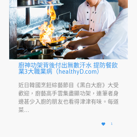
廚神功架背後付出無數汗水 提防餐飲
業3大職業病（healthyD.com）
近日韓國烹飪綜藝節目《黑白大廚》大受
歡迎，廚藝高手雲集盡顯功架，連筆者身
邊甚少入廚的朋友也看得津津有味。每道
菜…
愛

1
它