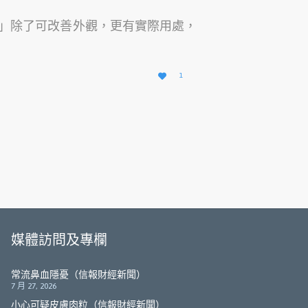
」除了可改善外觀，更有實際用處，
愛

1
它
媒體訪問及專欄
常流鼻血隱憂（信報財經新聞）
7 月 27, 2026
小心可疑皮膚肉粒（信報財經新聞）