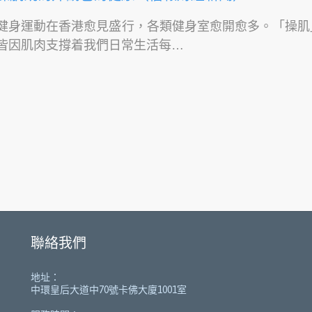
健身運動在香港愈見盛行，各類健身室愈開愈多。「操肌
皆因肌肉支撐着我們日常生活每…
聯絡我們
地址：
中環皇后大道中70號卡佛大廈1001室