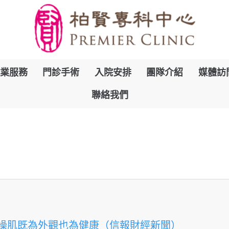
跳
業服務
門診手術
入院安排
團隊介紹
媒體訪
到
聯絡我們
內
容
操肌既為外觀也為健康（信報財經新聞）