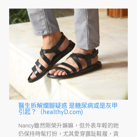
醫生拆解爛腳疑惑 是糖尿病或是灰甲
引起？（healthyD.com)
Nancy雖然剛榮升嫲嫲，但外表年輕的她
仍保持時髦打扮，尤其愛穿露趾鞋履，貪