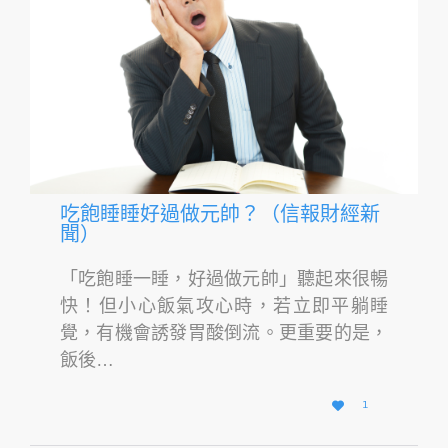
吃飽睡睡好過做元帥？（信報財經新
聞）
「吃飽睡一睡，好過做元帥」聽起來很暢
快！但小心飯氣攻心時，若立即平躺睡
覺，有機會誘發胃酸倒流。更重要的是，
飯後…
愛

1
它