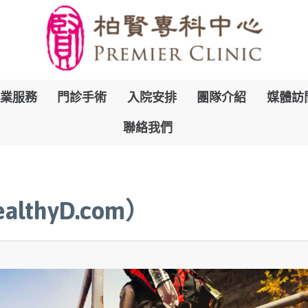
跳
業服務
門診手術
入院安排
團隊介紹
媒體訪
到
聯絡我們
內
容
thyD.com）