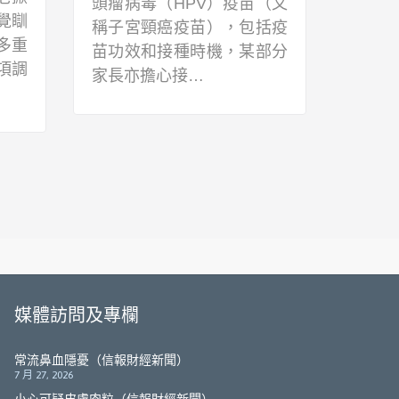
呼吸
牌的功效竟媲美貴價面霜！
凍，
與患
日常生活多吃對皮膚有益的
見，
天然食物或營養素…
媒體訪問及專欄
常流鼻血隱憂（信報財經新聞）
7 月 27, 2026