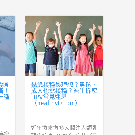
相似
簡單吃出逆齡美肌 新五
臉色
症
大超強營養素
財經
（healthyD.com）
不少
病毒
消委會調查報告不時發現
冷，
都是
「平嘢有好嘢」，親民價品
敢外