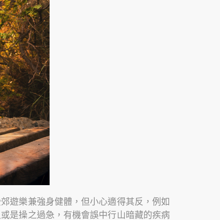
受郊遊樂兼強身健體，但小心適得其反，例如
又或是操之過急，有機會誤中行山暗藏的疾病