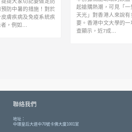
少熱愛戶外運動的朋友已
容易引發大流行的常見
致勃勃計劃活動！筆者曾
道疾病，可透過飛沬或
專欄分享同陽光玩遊戲要
者接觸迅速傳播。…
可而止，因長…
聯絡我們
地址：
中環皇后大道中70號卡佛大廈1001室