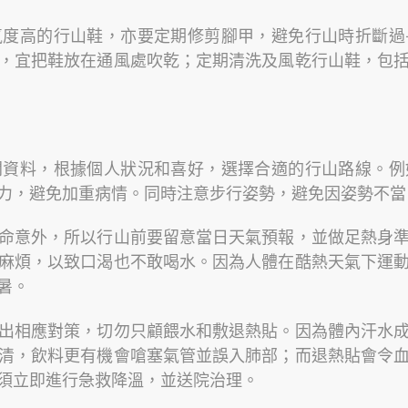
氣度高的行山鞋，亦要定期修剪腳甲，避免行山時折斷過
，宜把鞋放在通風處吹乾；定期清洗及風乾行山鞋，包
閲資料，根據個人狀況和喜好，選擇合適的行山路線。例
力，避免加重病情。同時注意步行姿勢，避免因姿勢不當
命意外，所以行山前要留意當日天氣預報，並做足熱身
麻煩，以致口渴也不敢喝水。因為人體在酷熱天氣下運
暑。
出相應對策，切勿只顧餵水和敷退熱貼。因為體內汗水
清，飲料更有機會嗆塞氣管並誤入肺部；而退熱貼會令
須立即進行急救降溫，並送院治理。