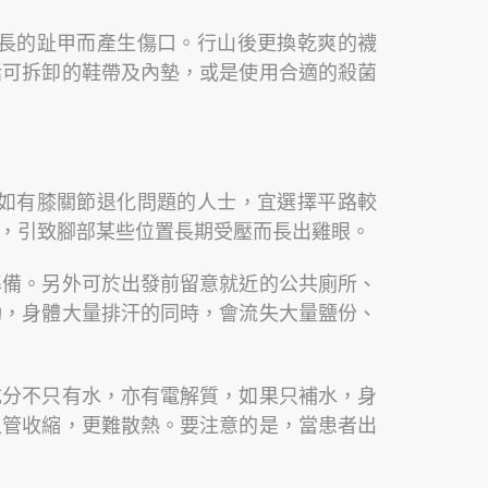
長的趾甲而產生傷口。行山後更換乾爽的襪
括可拆卸的鞋帶及內墊，或是使用合適的殺菌
如有膝關節退化問題的人士，宜選擇平路較
，引致腳部某些位置長期受壓而長出雞眼。
準備。另外可於出發前留意就近的公共廁所、
動，身體大量排汗的同時，會流失大量鹽份、
成分不只有水，亦有電解質，如果只補水，身
血管收縮，更難散熱。要注意的是，當患者出