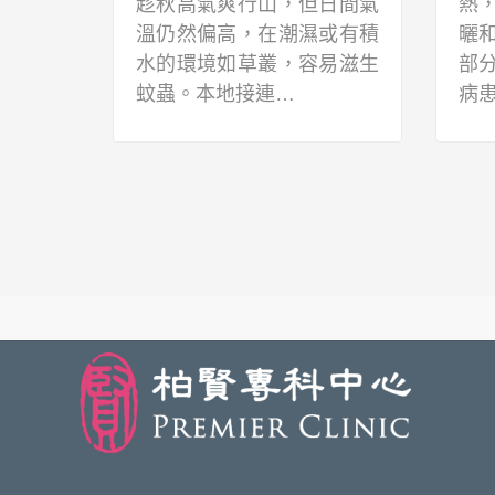
疫苗（又
不
乾燥，令許多人的皮膚經常
包括疫
興
「鬧情緒」！轉季時出現又
某部分
於
紅又癢的症狀，尤其皮膚較
適
敏感的朋友更是…