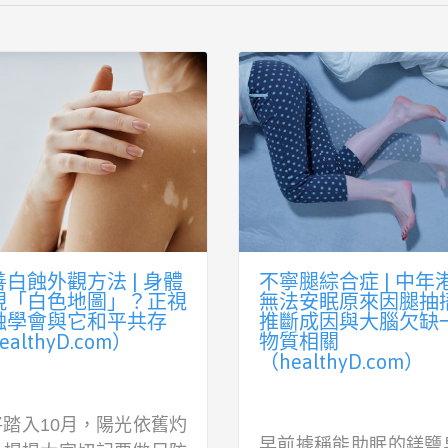
內障、黃斑病變發病難
三大呼吸道疾病徵狀
轉 醫生推介4種營養
提防雙重感染引發重
助維持眼部健康
（healthyD.com）
ealthyD.com）
流感、呼吸道合胞
意盎然，陽光漸見燦爛，
（RSV）和肺炎球菌，