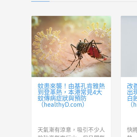
男孩、
港人4大皮膚煩惱：濕疹/
白
生拆解
蕁麻疹/皮膚癬/生蛇 一
逆
文認識不同症狀、護理及
素
預防方法
（h
（healthyD.com）
人類乳
春
香港的氣候時而潮濕，時而