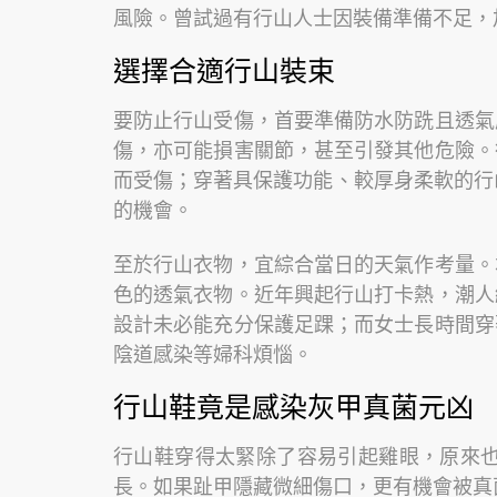
風險。曾試過有行山人士因裝備準備不足，
選擇合適行山裝束
要防止行山受傷，首要準備防水防跣且透氣
傷，亦可能損害關節，甚至引發其他危險。
而受傷；穿著具保護功能、較厚身柔軟的行
的機會。
至於行山衣物，宜綜合當日的天氣作考量。
色的透氣衣物。近年興起行山打卡熱，潮人
設計未必能充分保護足踝；而女士長時間穿
陰道感染等婦科煩惱。
行山鞋竟是感染灰甲真菌元凶
行山鞋穿得太緊除了容易引起雞眼，原來
長。如果趾甲隱藏微細傷口，更有機會被真