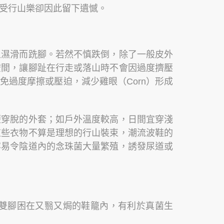
受行山樂卻因此留下遺憾。
上濕滑而跣腳。若然不慎跌倒，除了一般皮外
空間，讓腳趾在行走或落山時不會因過度擠壓
過度摩擦或壓迫，減少雞眼（Corn）形成
便穿脫的外套；如戶外溫度較高，日間宜穿淺
這些衣物不算是理想的行山裝束，潮流波鞋的
容易令陰道內的念珠菌大量繁殖，誘發尿道或
雙腳困在又翳又焗的鞋籠內，有利於真菌生