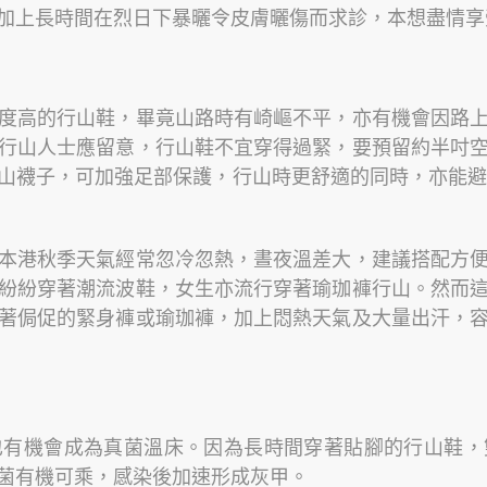
加上長時間在烈日下暴曬令皮膚曬傷而求診，本想盡情享
度高的行山鞋，畢竟山路時有崎嶇不平，亦有機會因路
行山人士應留意，行山鞋不宜穿得過緊，要預留約半吋
山襪子，可加強足部保護，行山時更舒適的同時，亦能避免
本港秋季天氣經常忽冷忽熱，晝夜溫差大，建議搭配方
紛紛穿著潮流波鞋，女生亦流行穿著瑜珈褲行山。然而
著侷促的緊身褲或瑜珈褲，加上悶熱天氣及大量出汗，
也有機會成為真菌溫床。因為長時間穿著貼腳的行山鞋，
菌有機可乘，感染後加速形成灰甲。