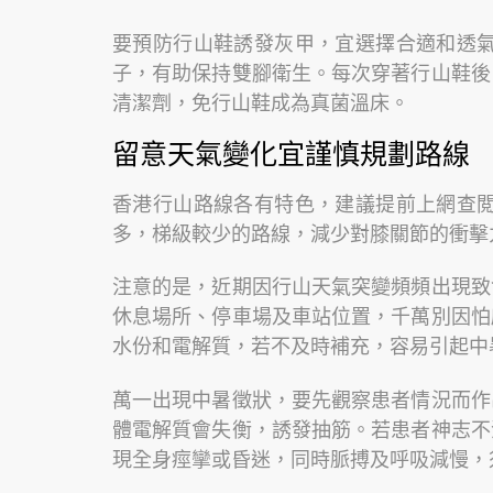
要預防行山鞋誘發灰甲，宜選擇合適和透
子，有助保持雙腳衛生。每次穿著行山鞋後
清潔劑，免行山鞋成為真菌溫床。
留意天氣變化宜謹慎規劃路線
香港行山路線各有特色，建議提前上網查
多，梯級較少的路線，減少對膝關節的衝擊
注意的是，近期因行山天氣突變頻頻出現致
休息場所、停車場及車站位置，千萬別因怕
水份和電解質，若不及時補充，容易引起中
萬一出現中暑徵狀，要先觀察患者情況而作
體電解質會失衡，誘發抽筋。若患者神志不
現全身痙攣或昏迷，同時脈搏及呼吸減慢，