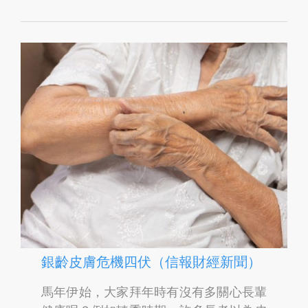
V
E
I
T
銀齡皮膚危機四伏（信報財經新聞）
馬年伊始，大家拜年時有沒有多關心長輩