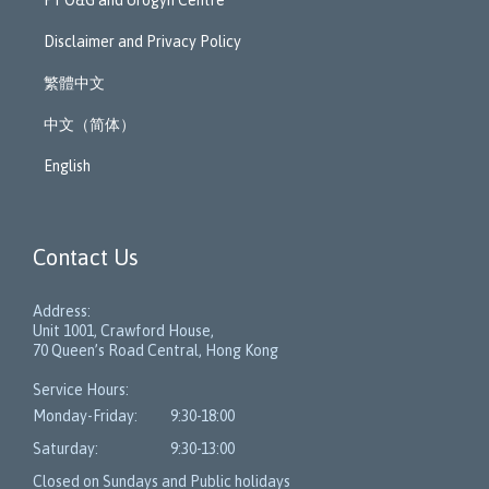
PY O&G and Urogyn Centre
Disclaimer and Privacy Policy
繁體中文
中文（简体）
English
Contact Us
Address:
Unit 1001, Crawford House,
70 Queen’s Road Central, Hong Kong
Service Hours:
Monday-Friday:
9:30-18:00
Saturday:
9:30-13:00
Closed on Sundays and Public holidays