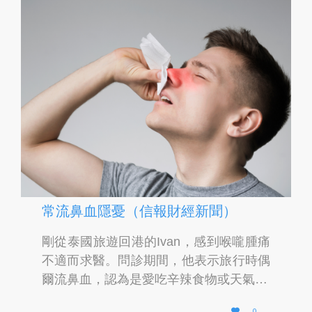
常流鼻血隱憂（信報財經新聞）
剛從泰國旅遊回港的Ivan，感到喉嚨腫痛
不適而求醫。問診期間，他表示旅行時偶
爾流鼻血，認為是愛吃辛辣食物或天氣…
L

0