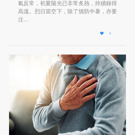
氣反常，初夏陽光已非常炙熱，持續錄得
高溫。烈日當空下，除了慎防中暑，亦要
注…
L

0
O
V
E
I
T