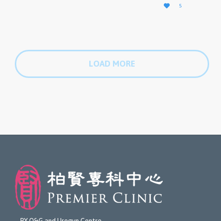
L

5
O
V
E
I
T
LOAD MORE