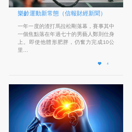
樂齡運動新常態（信報財經新聞）
一年一度的渣打馬拉松剛落幕，賽事其中
一個焦點落在年過七十的男藝人鄭則仕身
上。即使他體形肥胖，仍奮力完成10公
里…
L

4
O
V
E
I
T