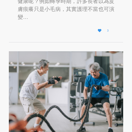
健康呢？例如轉季時期，許多長者以為皮
膚痕癢只是小毛病，其實護理不當也可演
變…
L

3
O
V
E
I
T