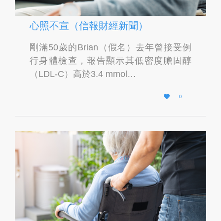
心照不宣（信報財經新聞）
剛滿50歲的Brian（假名）去年曾接受例
行身體檢查，報告顯示其低密度膽固醇
（LDL-C）高於3.4 mmol…
L

0
O
V
E
I
T