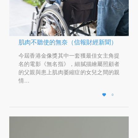
肌肉不聽使的無奈（信報財經新聞）
今屆香港金像獎其中一套獲最佳女主角提
名的電影《無名指》，細膩描繪屬照顧者
的父親與患上肌肉萎縮症的女兒之間的親
情…
L

0
O
V
E
I
T