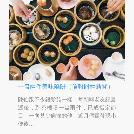
一盅兩件美味陷阱（信報財經新聞）
陳伯跟不少銀髮族一樣，每朝與老友記晨
運後，到茶樓嘆一盅兩件，已成指定節
目。一向甚少病痛的他，近月偶爾發現小
便後…