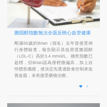
膽固醇指數無法全面反映心血管健康
剛滿50歲的Brian（假名）去年曾接受例
行身體檢查，報告顯示其低密度膽固醇
（LDL-C）高於3.4 mmol/L。雖然指數已
超標，但Brian認為僅輕微偏高，加上自
恃體形纖瘦，便決定先透過飲食控制來改
善血脂，未有接受藥物治療。
L

0
O
V
E
I
T