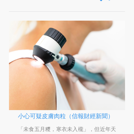
O
V
E
I
T
小心可疑皮膚肉粒（信報財經新聞）
「未食五月糭，寒衣未入櫳」，但近年天