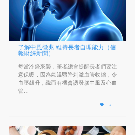
了解中風徵兆 維持長者自理能力（信
報財經新聞）
每當冷鋒來襲，筆者總會提醒長者們要注
意保暖，因為氣溫驟降刺激血管收縮，令
血壓飆升，繼而有機會誘發腦中風及心血
管…
L

5
O
V
E
I
T