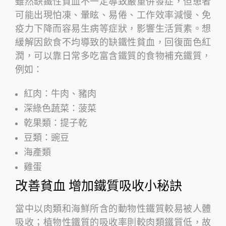
雖然缺鐵性貧血不一定導致嚴重併發症，但患者
可能出現怕凍、暈眩、易倦、工作效率減慢、免
疫力下降而容易生病等症狀，影響生活質素。想
緩解因飲食不均導致的缺鐵性貧血，回復面色紅
潤，可以靠日常多吃富含鐵質的食物補充鐵質，
例如：
紅肉：牛肉、豬肉
深綠色蔬菜：菠菜
乾果類：提子乾
豆類：豌豆
海產類
雞蛋
改善貧血 增加鐵質吸收小秘訣
當中以肉類和海鮮所含的動物性鐵質較易被人體
吸收；植物性鐵質的吸收率則較肉類鐵質低，故