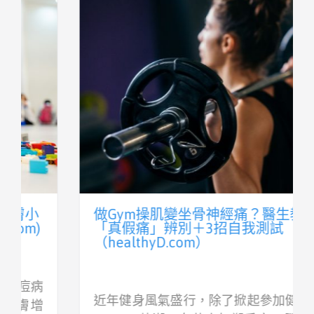
做Gym操肌變坐骨神經痛？醫生教你
「真假痛」辨別＋3招自我測試
（healthyD.com）
近年健身風氣盛行，除了掀起參加健身賽事