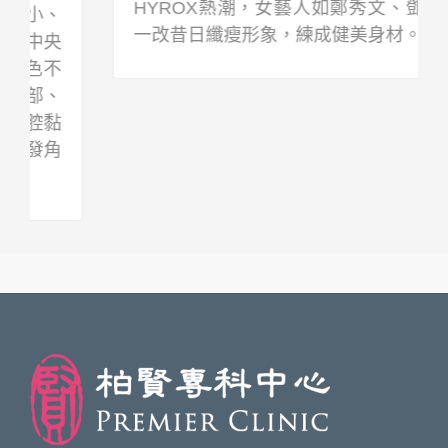
HYROX熱潮，女藝人如鄭秀文、鄧麗欣都
一改昔日纖瘦形象，練成健美身材。…