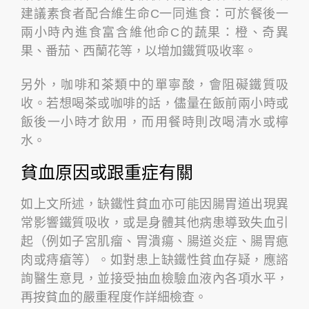
建議素食者配合維生命C一同進食：可於餐後一
兩小時內進食富含維他命C的蔬果：橙、奇異
果、番茄、西蘭花等，以增加鐵質吸收率。
另外，咖啡和茶類中的單寧酸，會阻礙鐵質吸
收。若想喝茶或咖啡的話，儘量在飯前兩小時或
飯後一小時才飲用，而用餐時則改喝清水或檸
水。
貧血原因或跟重症有關
如上文所述，缺鐵性貧血亦可能因腸胃道出現異
常影響鐵質吸收，或是身體其他病患導致失血引
起（例如子宮肌瘤、胃潰瘍、腸道炎症、腸胃瘜
肉或痔瘡等）。如對患上缺鐵性貧血存疑，應諮
詢醫生意見，並接受抽血檢驗血液內各項水平，
再按貧血的嚴重程度作詳細檢查。