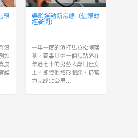
信報
樂齡運動新常態（信報財
了解
經新聞）
自理
聞）
有沒
一年一度的渣打馬拉松剛落
每當
例如
幕，賽事其中一個焦點落在
醒長
為皮
年過七十的男藝人鄭則仕身
氣溫
實護
上。即使他體形肥胖，仍奮
血壓
力完成10公里…
腦中