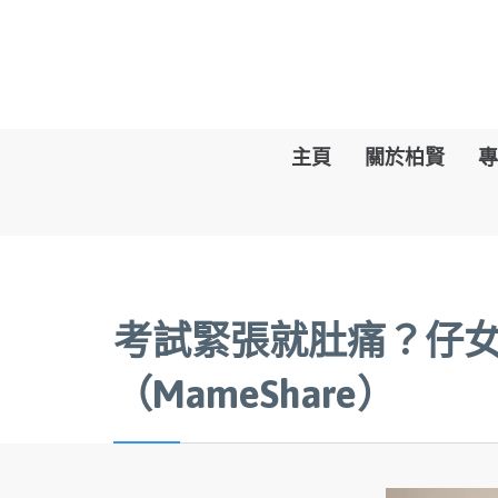
主頁
關於柏賢
專
考試緊張就肚痛？仔
（MameShare）