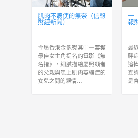
經新
肌肉不聽使的無奈（信報
一
財經新聞）
報
（假名）
今屆香港金像獎其中一套獲
最
檢查，
最佳女主角提名的電影《無
胖
膽固醇
名指》，細膩描繪屬照顧者
追
mol…
的父親與患上肌肉萎縮症的
查
女兒之間的親情…
是含