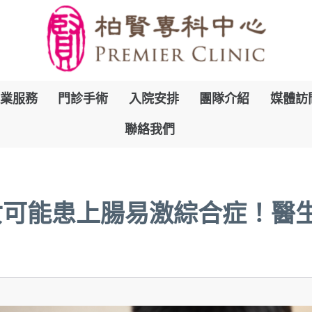
跳
業服務
門診手術
入院安排
團隊介紹
媒體訪
到
聯絡我們
內
容
女可能患上腸易激綜合症！醫