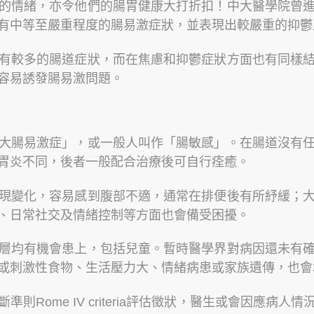
的情緒，亦令他們的腸胃健康大打折扣！中大醫學院曾
有中等至嚴重程度的腸易激症狀，並表現出較嚴重的抑鬱
有較多的腸道症狀，而在焦慮和抑鬱症狀方面也有同樣
容易誘發腸易激問題。
大腸易激症」，或一般人叫作「腸敏感」。在腸道沒有
胃炎不同，後者一般配合治療後可自行痊癒。
現變化，容易感到腹部不適，通常在排便後有所紓緩；
、日常社交及情緒控制等方面也會備受困擾。
層均有機會患上，包括兒童。暫時醫學界對病因還未有
或刺激性食物、生活壓力大、情緒病患或家族遺傳，也會
則Rome IV criteria評估徵狀，醫生或會因應病