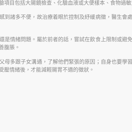
驗項目包括大腸鏡檢查、化驗血液或大便樣本、食物過敏
感到諸多不便，故治療着眼於控制及紓緩病徵，醫生會
還是情緒問題。屬於前者的話，嘗試在飲食上限制或避
善腹脹。
父母多跟子女溝通，了解他們緊張的原因；自身也要學
受壓情緒後，才能減輕腸胃不適的徵狀。