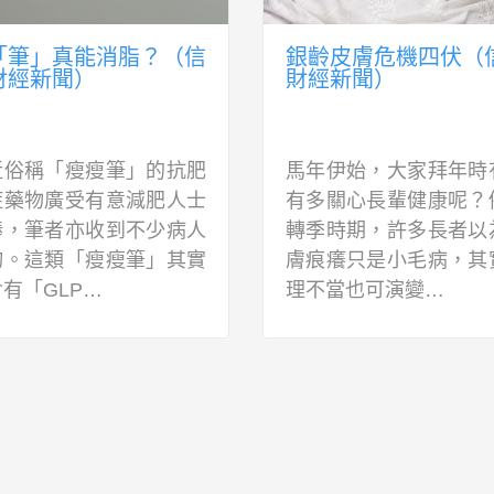
「筆」真能消脂？（信
銀齡皮膚危機四伏（
財經新聞）
財經新聞）
近俗稱「瘦瘦筆」的抗肥
馬年伊始，大家拜年時
症藥物廣受有意減肥人士
有多關心長輩健康呢？
捧，筆者亦收到不少病人
轉季時期，許多長者以
詢。這類「瘦瘦筆」其實
膚痕癢只是小毛病，其
有「GLP…
理不當也可演變…