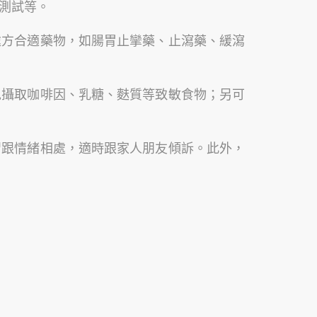
測試等。
處方合適藥物，如腸胃止攣藥、止瀉藥、緩瀉
免攝取咖啡因、乳糖、麩質等致敏食物；另可
習跟情緒相處，適時跟家人朋友傾訴。此外，