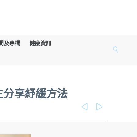
問及專欄
健康資訊

生分享紓緩方法

