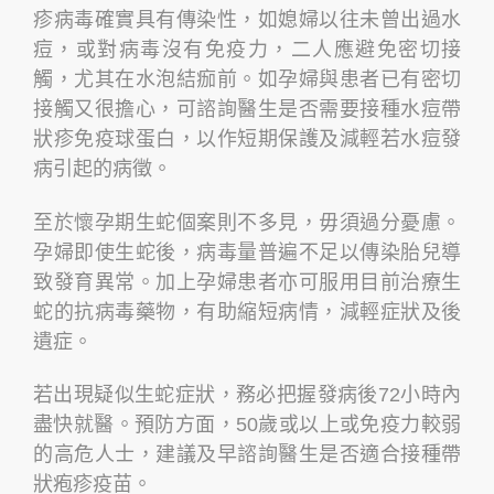
疹病毒確實具有傳染性，如媳婦以往未曾出過水
痘，或對病毒沒有免疫力，二人應避免密切接
觸，尤其在水泡結痂前。如孕婦與患者已有密切
接觸又很擔心，可諮詢醫生是否需要接種水痘帶
狀疹免疫球蛋白，以作短期保護及減輕若水痘發
病引起的病徵。
至於懷孕期生蛇個案則不多見，毋須過分憂慮。
孕婦即使生蛇後，病毒量普遍不足以傳染胎兒導
致發育異常。加上孕婦患者亦可服用目前治療生
蛇的抗病毒藥物，有助縮短病情，減輕症狀及後
遺症。
若出現疑似生蛇症狀，務必把握發病後72小時內
盡快就醫。預防方面，50歲或以上或免疫力較弱
的高危人士，建議及早諮詢醫生是否適合接種帶
狀疱疹疫苗。