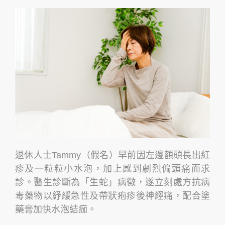
退休人士Tammy（假名）早前因左邊額頭長出紅
疹及一粒粒小水泡，加上感到劇烈偏頭痛而求
診。醫生診斷為「生蛇」病徵，遂立刻處方抗病
毒藥物以紓緩急性及帶狀疱疹後神經痛，配合塗
藥膏加快水泡結痂。