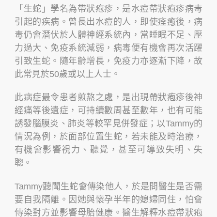
「生蛇」學名為帶狀疱疹，是水痘帶狀疱疹病毒
引起的疾病。曾長出水痘的人，即使痊癒後，病
毒仍會潛伏於人體神經系統內，當睡眠不足、壓
力過大、免疫系統減弱，病毒便有機會再次活躍
引致生蛇。隨年齡增長，免疫力亦逐漸下降，故
此常見於50歲或以上人士。
此病症最令患者煎熬之處，是出現帶狀疱疹後神
經痛等後遺症，可持續數周甚至數年，也有可能
誘發腦膜炎、肺炎等較罕見併發症；以Tammy的
情況為例，於面部位置生蛇，若未能及時治療，
有機會影響視力、聽覺，甚至可導致失明、失
聰。
Tammy聽聞生蛇會傳染他人，於是問醫生是否需
要自我隔離。因她與懷孕半年的媳婦同住，怕會
傳染對方並影響母胎健康。醫生解釋水痘帶狀疱