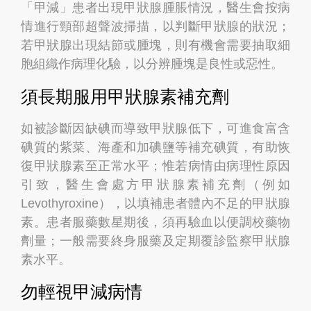
「甲減」患者出現甲狀腺腫脹情況，醫生會按病
情進行頸部超聲波掃描，以判斷甲狀腺的狀況；
若甲狀腺出現結節或腫塊，則有機會需要抽取細
胞組織作病理化驗，以分辨腫塊是良性或惡性。
須長期服用甲狀腺素補充劑
如被診斷因缺碘而導致甲狀腺低下，可進食富含
碘質的紫菜、海產和加碘鹽等補充碘質，有助恢
復甲狀腺素至正常水平；惟若病情由病理性原因
引致，醫生會處方甲狀腺素補充劑（例如
Levothyroxine），以填補患者體內不足的甲狀腺
素。患者服藥數星期後，須再驗血以便調校藥物
劑量；一般需要終身服藥及定期覆診監察甲狀腺
素水平。
勿輕視甲減病情