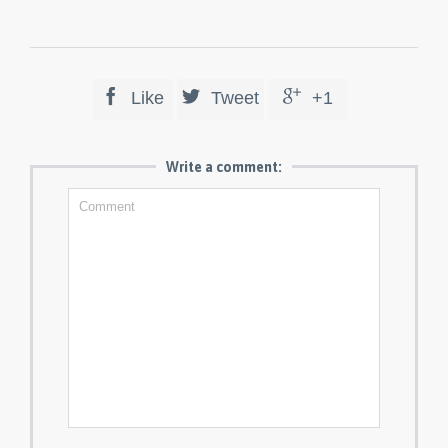



Like
Tweet
+1
Write a comment: