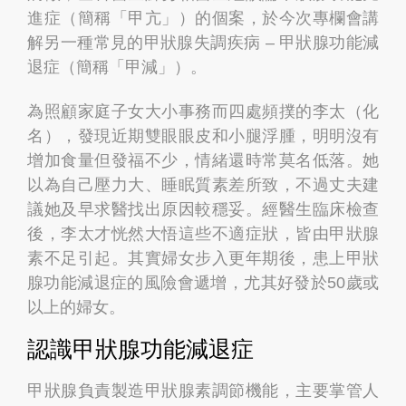
進症（簡稱「甲亢」）的個案，於今次專欄會講
解另一種常見的甲狀腺失調疾病 – 甲狀腺功能減
退症（簡稱「甲減」）。
為照顧家庭子女大小事務而四處頻撲的李太（化
名），發現近期雙眼眼皮和小腿浮腫，明明沒有
增加食量但發福不少，情緒還時常莫名低落。她
以為自己壓力大、睡眠質素差所致，不過丈夫建
議她及早求醫找出原因較穩妥。經醫生臨床檢查
後，李太才恍然大悟這些不適症狀，皆由甲狀腺
素不足引起。其實婦女步入更年期後，患上甲狀
腺功能減退症的風險會遞增，尤其好發於50歲或
以上的婦女。
認識甲狀腺功能減退症
甲狀腺負責製造甲狀腺素調節機能，主要掌管人