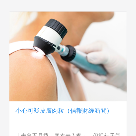
小心可疑皮膚肉粒（信報財經新聞）
「未食五月糭，寒衣未入櫳」，但近年天氣