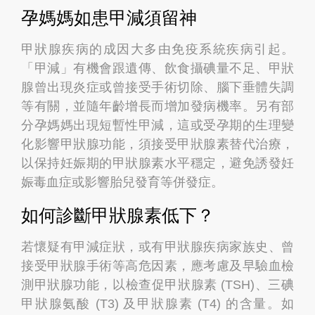
孕媽媽如患甲減須留神
甲狀腺疾病的成因大多由免疫系統疾病引起。
「甲減」有機會跟遺傳、飲食攝碘量不足、甲狀
腺曾出現炎症或曾接受手術切除、腦下垂體失調
等有關，並隨年齡增長而增加發病機率。另有部
分孕媽媽出現短暫性甲減，這或受孕期的生理變
化影響甲狀腺功能，須接受甲狀腺素替代治療，
以保持妊娠期的甲狀腺素水平穩定，避免誘發妊
娠毒血症或影響胎兒發育等併發症。
如何診斷甲狀腺素低下？
若懷疑有甲減症狀，或有甲狀腺疾病家族史、曾
接受甲狀腺手術等高危因素，應考慮及早驗血檢
測甲狀腺功能，以檢查促甲狀腺素 (TSH)、三碘
甲狀腺氨酸 (T3) 及甲狀腺素 (T4) 的含量。如