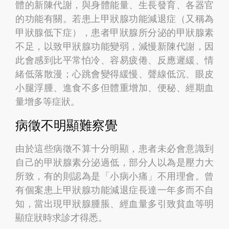
體的新陳代謝，與身體能量、生長發育、各器官
的功能有關。若患上甲狀腺功能減退症（又稱為
甲狀腺低下症），患者甲狀腺所分泌的甲狀腺素
不足，以致甲狀腺功能變弱，減慢新陳代謝，因
此會感到比平常怕冷、容易疲倦、反應遲緩、情
緒低落散漫；心跳會變得緩慢、聲線低沉、眼皮
小腿浮腫、進食不多但體重增加、便秘、經期血
量增多等症狀。
病徵不明顯難察覺
由於這些病徵不算十分明顯，患者未必會意識到
自己的甲狀腺素分泌過低，部分人以為是壓力大
所致，有的則認為是「小病小痛」不用理會。曾
有個案患上甲狀腺功能減退症長達一年多而不自
知，當出現甲狀腺腫脹、經血量多引致貧血等明
顯症狀時求診才得悉。