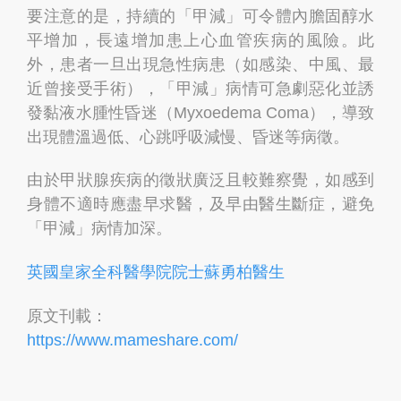
要注意的是，持續的「甲減」可令體內膽固醇水
平增加，長遠增加患上心血管疾病的風險。此
外，患者一旦出現急性病患（如感染、中風、最
近曾接受手術），「甲減」病情可急劇惡化並誘
發黏液水腫性昏迷（Myxoedema Coma），導致
出現體溫過低、心跳呼吸減慢、昏迷等病徵。
由於甲狀腺疾病的徵狀廣泛且較難察覺，如感到
身體不適時應盡早求醫，及早由醫生斷症，避免
「甲減」病情加深。
英國皇家全科醫學院院士蘇勇柏醫生
原文刊載：
https://www.mameshare.com/