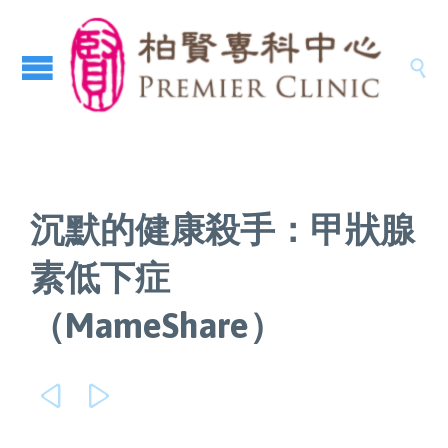

沉默的健康殺手：甲狀腺
素低下症
（MameShare）

