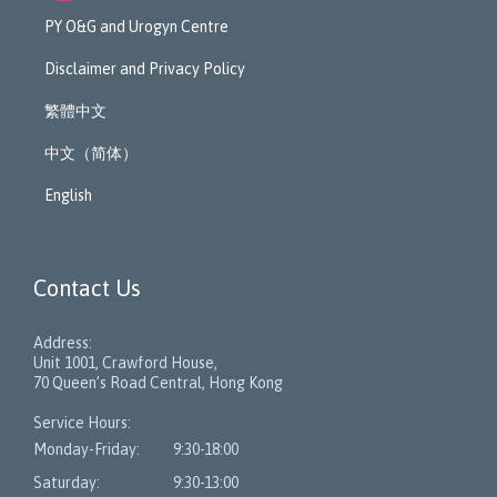
PY O&G and Urogyn Centre
Disclaimer and Privacy Policy
繁體中文
中文（简体）
English
Contact Us
Address:
Unit 1001, Crawford House,
70 Queen’s Road Central, Hong Kong
Service Hours:
Monday-Friday:
9:30-18:00
Saturday:
9:30-13:00