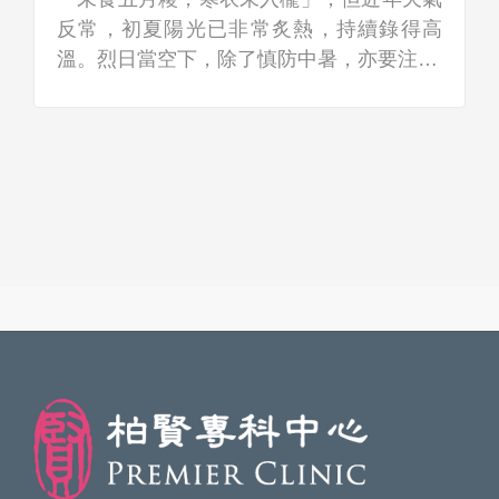
反常，初夏陽光已非常炙熱，持續錄得高
溫。烈日當空下，除了慎防中暑，亦要注…