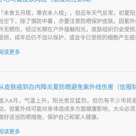
「未食五月糭，寒衣未入栊」，但近年天气反常，初夏阳
当空下，除了慎防中暑，亦要注意防晒保护皮肤。因紫外
并无晒伤，经过长期在户外接触阳光，皮肤组织仍会受损
受损，成年后仍不加以保护，或会令已受损的细胞产生癌
阅读更多
从皮肤癌到白内障炎夏防晒避免紫外线伤害（信报
踏入6月，气温上升，阳光愈见猛烈，但仍有不少市民
动，但紫外线可能对身体造成多方面健康影响，大众必须
做好适当防晒措施，保护自己和家人健康。
阅读更多