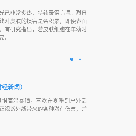
光已非常炙热，持续录得高温。烈日
线对皮肤的损害是会积累，即使表面
。有研究指出，若皮肤细胞在年幼时
变。
爱

0
它
财经新闻）
毋惧高温暴晒，喜欢在夏季到户外活
正视紫外线带来的各种潜在伤害，并