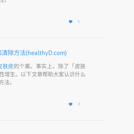
爱

1
它
(healthyD.com)
皮肤疣
的个案。事实上，除了「皮肤
性增生。以下文章帮助大家认识什么
方法。
爱

2
它