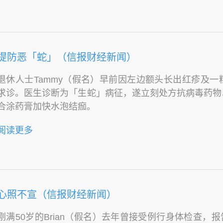
提防恶「蛇」（信报财经新闻）
退休人士Tammy（假名）早前因左边额头长出红疹及
求诊。医生诊断为「生蛇」病征，遂立刻处方抗病毒药物
合涂药膏加快水泡结痂。
阅读更多
心照不宣（信报财经新闻）
刚满50岁的Brian（假名）去年曾接受例行身体检查，报