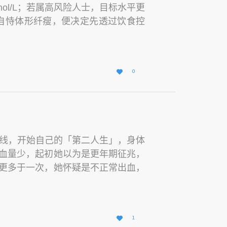
 mmol/L；若属高风险人士，目标水平更
上自恃体形纤瘦，便决定先透过饮食控
爱

0
它
下火线，开始自己的「第二人生」，身体
血量少，起初她以为是更年期征兆，
更多于一次，她怀疑是不正常出血，
爱

1
它