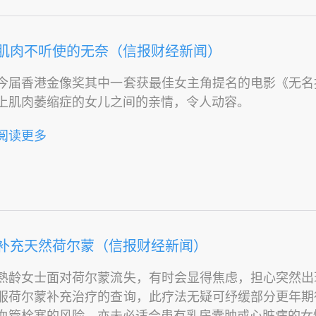
肌肉不听使的无奈（信报财经新闻）
今届香港金像奖其中一套获最佳女主角提名的电影《无名
上肌肉萎缩症的女儿之间的亲情，令人动容。
阅读更多
补充天然荷尔蒙（信报财经新闻）
熟龄女士面对荷尔蒙流失，有时会显得焦虑，担心突然出
服荷尔蒙补充治疗的查询，此疗法无疑可纾缓部分更年期
血管栓塞的风险，亦未必适合患有乳房囊肿或心脏病的女