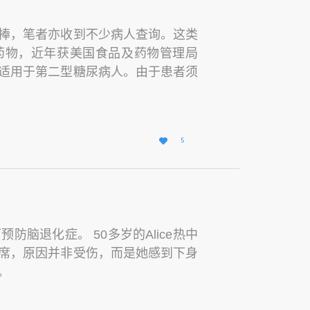
捧，笔者亦收到不少病人查询。这类
蒙药物，近年获美国食品及药物管理局
要适用于第二型糖尿病人。由于患者须
爱

5
它
脑退化症。 50多岁的Alice热中
席，原因并非受伤，而是她感到下身
。