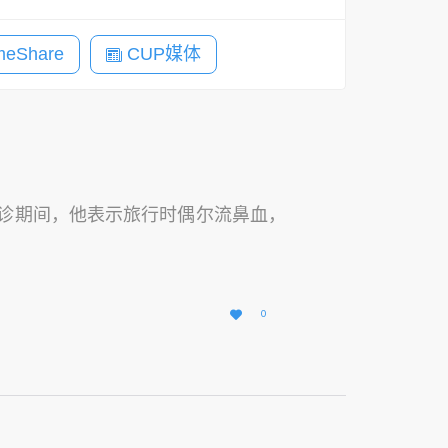
eShare
CUP媒体
问诊期间，他表示旅行时偶尔流鼻血，
爱

0
它