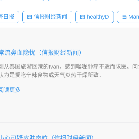
济日报
信报财经新闻
healthyD
Mam
常流鼻血隐忧（信报财经新闻）
刚从泰国旅游回港的Ivan，感到喉咙肿痛不适而求医。
认为是爱吃辛辣食物或天气炎热干燥所致。
阅读更多
小心可疑皮肤肉粒（信报财经新闻）