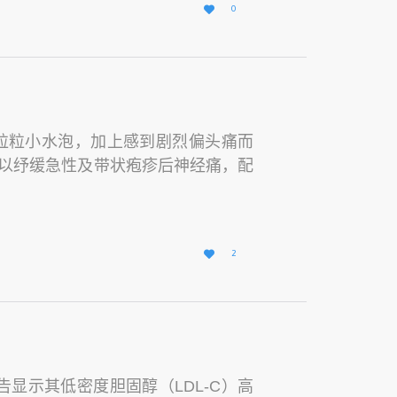
爱

0
它
一粒粒小水泡，加上感到剧烈偏头痛而
以纾缓急性及带状疱疹后神经痛，配
爱

2
它
告显示其低密度胆固醇（LDL-C）高