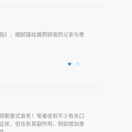
指》，细腻描绘属照顾者的父亲与患
爱

0
它
现断崖式衰老！笔者收到不少有关口
征状，但也有其副作用，例如增加患
性。