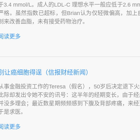
于3.4 mmol/L。成人的LDL-C 理想水平一般应低于2.6
严格。虽然指数已超标，但Brian认为仅轻微偏高，加
制来改善血脂，未有接受药物治疗。
阅读更多
别让癌细胞得逞（信报财经新闻）
从事金融投资工作的Teresa（假名），50岁后决定退
此际却发出令她不安的讯号：这半年的经期变长，由于经
并没多理会；最近数星期频频感到下腹及背部疼痛，来经
于是求医。
阅读更多