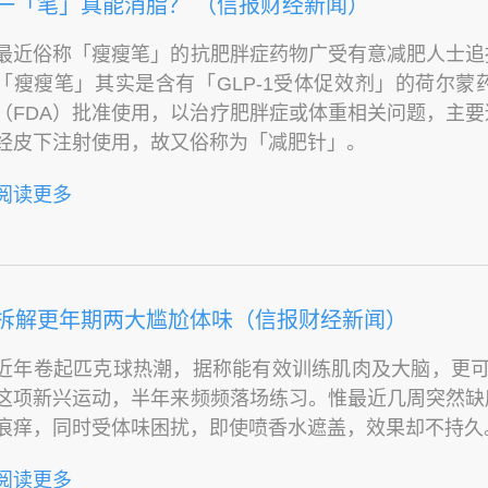
一「笔」真能消脂？ （信报财经新闻）
最近俗称「瘦瘦笔」的抗肥胖症药物广受有意减肥人士追
「瘦瘦笔」其实是含有「GLP-1受体促效剂」的荷尔
（FDA）批准使用，以治疗肥胖症或体重相关问题，主
经皮下注射使用，故又俗称为「减肥针」。
阅读更多
拆解更年期两大尴尬体味（信报财经新闻）
近年卷起匹克球热潮，据称能有效训练肌肉及大脑，更可预防
这项新兴运动，半年来频频落场练习。惟最近几周突然缺
痕痒，同时受体味困扰，即使喷香水遮盖，效果却不持久
阅读更多