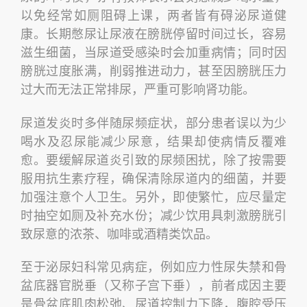
以免经常如厕阻碍上课，两者皆有碍泌尿道健
康。长期憋尿让尿液在膀胱停留时间过长，容易
滋生细菌，当尿道受感染时会加重病情；同时因
膀胱过度胀满，削弱推进动力，甚至因膀胱压力
过大而无法正常排尿，严重可影响肾功能。
尿道发炎时多伴随尿频症状，部分患者误以为少
喝水及忍尿能减少尿意，结果却使病情反覆难
愈。要缓解尿道炎引致的尿频困扰，除了按需要
服用抗生素疗程，确保清除尿道内的细菌，并要
加强注意个人卫生。另外，即使繁忙，应尽量定
时抽空如厕及补充水份；减少饮用具刺激膀胱引
致尿意的浓茶、咖啡或酒精类饮品。
至于泌尿妇科常见病症，例如应力性尿失禁和骨
盆底器官脱垂（又称子宫下垂），前者成因主要
是骨盆底肌肉松弛、尿道控制力下降，腹腔受压