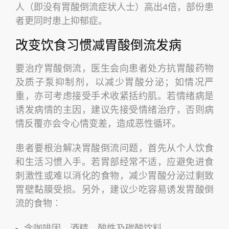
人（即没有胃酸倒流症状人士）高出4倍，部份患
者更同时患上抑郁症。
改变饮食习惯减胃酸倒流发病
要治疗胃酸倒流，医生会向患者处方抗胃酸药物
及质子泵抑制剂，以减少胃酸分泌；如情况严
重，亦可考虑接受手术收紧括约肌。若情绪病是
诱发病情的主因，建议先接受情绪治疗，否则病
情反覆亦会令心情变差，造成恶性循环。
患者要根治解决胃酸倒流问题，首先从个人饮食
和生活习惯入手。若胃部经常不适，应避免进食
刺激性或难以消化的食物，减少胃酸分泌过剩致
胃壁黏膜受损。另外，建议少吃容易诱发胃酸倒
流的食物︰
含咖啡因、酒精、酸性及碳酸饮料