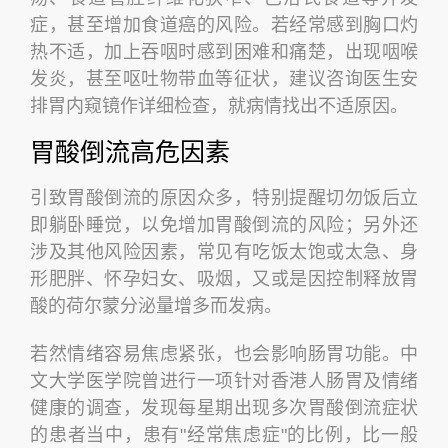
症，甚至增加食道癌的风险。若经常感到胸口灼
热不适，加上吞咽时感到困难和痛楚，出现咽喉
发炎，甚至呕吐物带血等征状，建议咨询医生安
排胃内窥镜作详细检查，就病情找出不适原因。
胃酸倒流高危因素
引致胃酸倒流的原因众多，特别提醒切勿饭后立
即躺卧睡觉，以免增加胃酸倒流的风险；另外还
涉及其他风险因素，常见有吃饭太饱或太急、身
形肥胖、怀孕妇女、吸烟，又或是因控制释放胃
酸的荷尔蒙分泌量增多而发病。
若然情绪容易焦虑紧张，也会影响肠胃功能。中
文大学医学院曾进行一项针对香港人肠胃及情绪
健康的调查，发现每星期出现多次胃酸倒流症状
的患者当中，患有"经常焦虑症"的比例，比一般