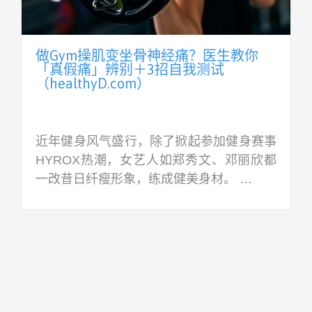
做Gym操肌变坐骨神经痛？医生教你
「真假痛」辨别＋3招自我测试
（healthyD.com）
近年健身风气盛行，除了掀起参加健身赛事
HYROX热潮，女艺人如郑秀文、邓丽欣都
一改昔日纤瘦形象，练成健美身材。 …