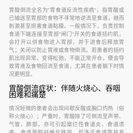
胃酸倒流全名为”胃食道反流性疾病“，指胃酸或
已输送至胃部的食物不寻常地逆流至食道，继而
刺激甚至损害食道黏膜。一般情况下，负责控制
食道下端连接至胃部”闸门“开关的食道括约肌，
会打开以供食物进入胃部，并于进食后释放胃
气；关闭以防止胃液或食物倒流。若患者的括约
肌出现异常、变得松弛，不能正常开合，便会导
致胃液及食物回流至食道，尤其在患者躺下时情
况更明显。
胃酸倒流症状：伴随火烧心、吞咽
困难和痛楚
情况轻微的患者会出现间歇反酸或胸口灼热（俗
称火烧心）；严重时，胃酸除了可倒流至声带、
气管、肺部，亦可引起糜烂性食道炎、食道溃
疡、食道管腔纤维化狭窄、巴洛氏食道等并发