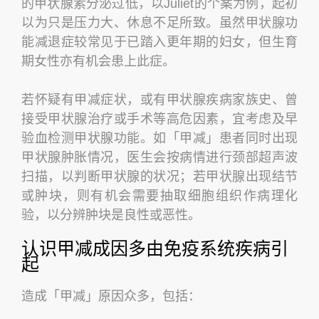
的甲状腺素分泌过低，以Juliet的个案为例，起初
以为只是压力大、休息不足所致。虽然甲状腺功
能减退症较常见于已踏入更年期的妇女，但生育
期女性亦有机会患上此症。
若怀疑有甲减症状，或有甲状腺疾病家族史、曾
接受甲状腺治疗或手术等高危因素，宜考虑及早
验血检测甲状腺功能。如「甲减」患者同时出现
甲状腺肿胀情况，医生会按病情进行颈部超声波
扫描，以判断甲状腺的状况；若甲状腺出现结节
或肿块，则有机会需要抽取细胞组织作病理化
验，以分辨肿块是良性或恶性。
认识甲减成因多由免疫系统疾病引
起
造成「甲减」原因众多，包括：