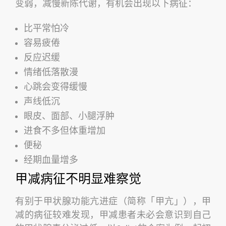
变弱，减慢新陈代谢，有机会出现以下病征：
比平常怕冷
容易疲倦
反应迟缓
情绪低落散漫
心跳会变得缓慢
声线低沉
眼皮、面部、小腿浮肿
进食不多但体重增加
便秘
经期血量增多
甲减病征不明显难察觉
有别于甲状腺功能亢进症（简称「甲亢」），甲
减的病征较难发现，甲减患者未必会意识到自己