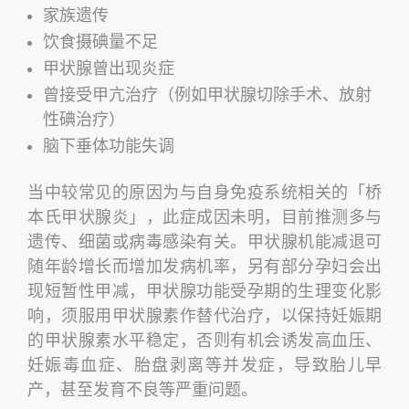
家族遗传
饮食摄碘量不足
甲状腺曾出现炎症
曾接受甲亢治疗（例如甲状腺切除手术、放射
性碘治疗）
脑下垂体功能失调
当中较常见的原因为与自身免疫系统相关的「桥
本氏甲状腺炎」，此症成因未明，目前推测多与
遗传、细菌或病毒感染有关。甲状腺机能减退可
随年龄增长而增加发病机率，另有部分孕妇会出
现短暂性甲减，甲状腺功能受孕期的生理变化影
响，须服用甲状腺素作替代治疗，以保持妊娠期
的甲状腺素水平稳定，否则有机会诱发高血压、
妊娠毒血症、胎盘剥离等并发症，导致胎儿早
产，甚至发育不良等严重问题。