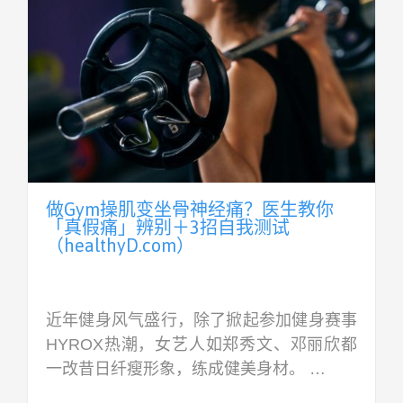
做Gym操肌变坐骨神经痛？医生教你
「真假痛」辨别＋3招自我测试
（healthyD.com）
近年健身风气盛行，除了掀起参加健身赛事
HYROX热潮，女艺人如郑秀文、邓丽欣都
一改昔日纤瘦形象，练成健美身材。 …