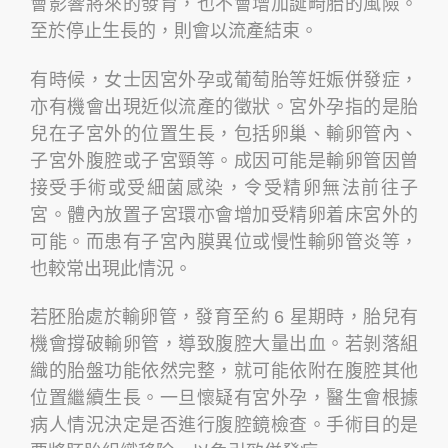
會影響將來的發育，也不會增加誕畸胎的風險。
至於停止生長的，則會以流產結束。
有時候，女士因宮外孕或葡萄胎等妊娠併發症，
亦有機會出現近似流產的徵狀。宮外孕指的是胎
兒在子宮外的位置生長，包括卵巢、輸卵管內、
子宮外腹腔或子宮頸等。成因可能是輸卵管因曾
接受手術或受細菌感染，令受精卵無法前往子
宮。體內放置子宮環亦會增加受精卵着床宮外的
可能。而患有子宮內膜異位或慢性輸卵管炎等，
也較常出現此情況。
若胚胎處於輸卵管，發育至約 6 星期時，胎兒有
機會撐破輸卵管，導致腹腔大量出血。若剝落組
織的胎盤功能依然完整，就可能依附在腹腔其他
位置繼續生長。一旦懷疑有宮外孕，醫生會根據
病人情況決定是否進行腹腔鏡檢查。手術目的是