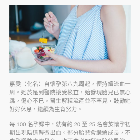
嘉雯（化名）自懷孕第八九周起，便持續流血一
周。她於是到醫院接受檢查，始發現胎兒已無心
跳，傷心不已。醫生解釋流產並不罕見，鼓勵她
好好休息，繼續為生育努力。
每 100 名孕婦中，就有約 20 至 25 名會於懷孕初
期出現陰道輕微出血。部分胎兒會繼續成長，不