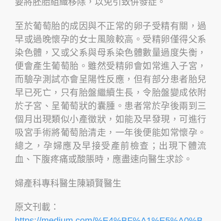
要將胚胎組織移除，以免引致併發症。
至於葡萄胎的成因與不正常的卵子受精有關，過
早或過晚懷孕的女士風險較高。受精卵僅得父系
染色體，又或父系與母系染色體數量過度失衡，
便會產生葡萄胎。雖然受精卵會如常進入子宮，
而驗孕測試亦會呈陽性反應，但有部分患者胎兒
早已死亡，只有胎盤繼續生長，令胎盤變成依附
於子宮、呈葡萄狀的囊腫。患者常於孕後兩到三
個月出現類似小產徵狀，如能及早發現，可進行
吸宮手術將葡萄胎清走，一年後便能如常懷孕。
總之，孕婦應及早接受產前檢查；出現下體流
血、下腹疼痛或酸脹時，應盡速向醫生求診。
婦產科專科醫生陳穎賢醫生
原文刊載：
https://medium.com/%E4%BF%A1%E5%A0%B