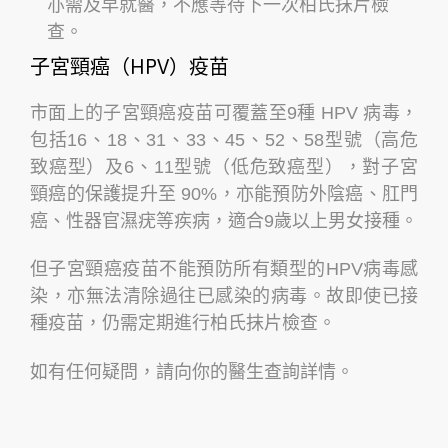
亦需及早就醫，不應等待下一次柏氏抹片檢
查。
子宮頸癌（HPV）疫苗
市面上的子宮頸癌疫苗可覆蓋至9種 HPV 病毒，
包括16、18、31、33、45、52、58型號（高危
致癌型）及6、11型號（低危致癌型），對子宮
頸癌的保護提升至 90%，亦能預防外陰癌、肛門
癌、性器官濕疣等疾病，適合9歲以上男女接種。
但子宮頸癌疫苗不能預防所有類型的HPV病毒感
染，亦無法清除過往已感染的病毒。故即使已接
種疫苗，仍需定期進行柏氏抹片檢查。
如有任何疑問，請向你的醫生查詢詳情。