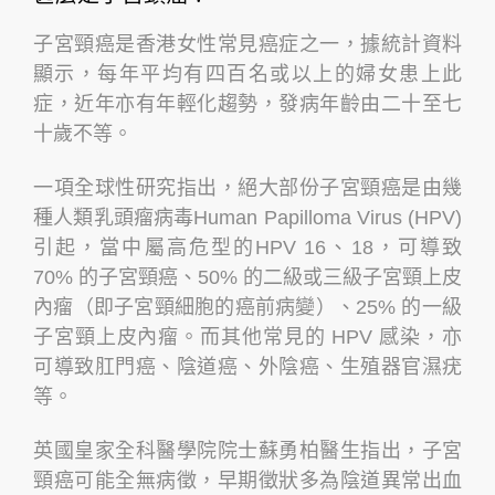
子宮頸癌是香港女性常見癌症之一，據統計資料
顯示，每年平均有四百名或以上的婦女患上此
症，近年亦有年輕化趨勢，發病年齡由二十至七
十歲不等。
一項全球性研究指出，絕大部份子宮頸癌是由幾
種人類乳頭瘤病毒Human Papilloma Virus (HPV)
引起，當中屬高危型的HPV 16、18，可導致
70% 的子宮頸癌、50% 的二級或三級子宮頸上皮
內瘤（即子宮頸細胞的癌前病變）、25% 的一級
子宮頸上皮內瘤。而其他常見的 HPV 感染，亦
可導致肛門癌、陰道癌、外陰癌、生殖器官濕疣
等。
英國皇家全科醫學院院士蘇勇柏醫生指出，子宮
頸癌可能全無病徵，早期徵狀多為陰道異常出血