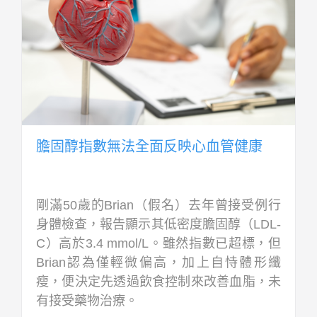
膽固醇指數無法全面反映心血管健康
剛滿50歲的Brian（假名）去年曾接受例行
身體檢查，報告顯示其低密度膽固醇（LDL-
C）高於3.4 mmol/L。雖然指數已超標，但
Brian認為僅輕微偏高，加上自恃體形纖
瘦，便決定先透過飲食控制來改善血脂，未
有接受藥物治療。