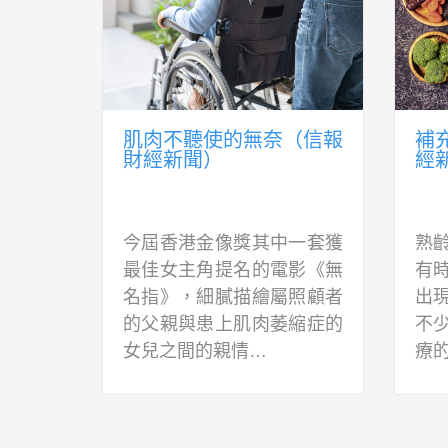
信報財
肌肉不聽使的無奈（信報
補
財經新聞）
經
工作的
今屆香港金像獎其中一套獲
熟
0歲後決
最佳女主角提名的電影《無
有
自己的
名指》，細膩描繪屬照顧者
出
此際卻
的父親與患上肌肉萎縮症的
不
女兒之間的親情…
療