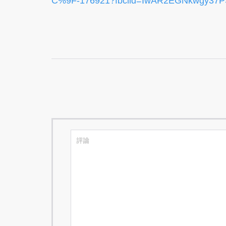
C%9F-176921?fbclid=IwAR2EGNkwgy37P