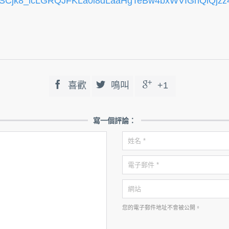
SCjk8_icLGRQJFKLa0i8dLaaHgTeBw4bxWVIGnQlQjzz



喜歡
鳴叫
+1
寫一個評論：
您的電子郵件地址不會被公開。