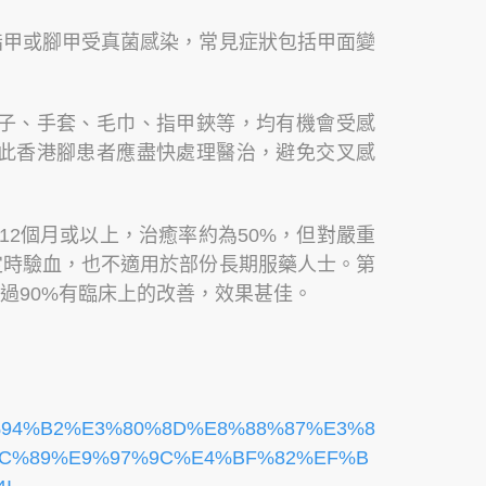
指甲或腳甲受真菌感染，常見症狀包括甲面變
子、手套、毛巾、指甲鋏等，均有機會受感
此香港腳患者應盡快處理醫治，避免交叉感
2個月或以上，治癒率約為50%，但對嚴重
定時驗血，也不適用於部份長期服藥人士。第
過90%有臨床上的改善，效果甚佳。
E7%94%B2%E3%80%8D%E8%88%87%E3%8
C%89%E9%97%9C%E4%BF%82%EF%B