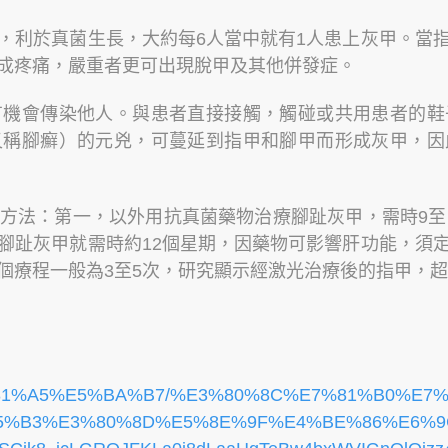
，利於真菌生長，大約每6人當中就有1人患上灰甲。當
成疼痛，嚴重者更可出現脫甲及其他併發症。
有機會傳染他人。與患者直接接觸，觸碰或共用患者的鞋
又稱腳癬）的元兇，可蔓延到指甲和腳甲而形成灰甲，因
方法：第一，以外用抗真菌藥物治療腳趾灰甲，需時9至1
腳趾灰甲就需時約12個星期，因藥物可影響肝功能，須
個療程一般為3至5次，研究顯示經激光治療後的指甲，超
n/%E5%81%A5%E5%BA%B7/%E3%80%8C%E7%81%B0%
5%B3%E3%80%8D%E5%8E%9F%E4%BE%86%E6%9