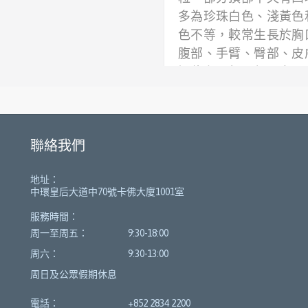
多為珍珠白色、淺黃色
色不等，較常生長於胸
腹部、手臂、臀部、皮
褶位和面部，偶爾亦可
於口腔黏膜；若長於
上，則需小心有機會併
膜結膜炎。
聯絡我們
地址：
中環皇后大道中70號卡佛大廈1001室
服務時間：
周一至周五：
9:30-18:00
周六：
9:30-13:00
周日及公眾假期休息
電話：
+852 2834 2200