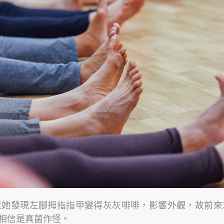
近她發現左腳拇指指甲變得灰灰啡啡，影響外觀，故前來
相信是真菌作怪。