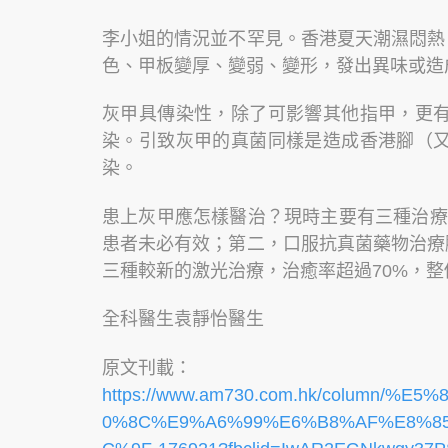
李小姐的情況並不罕見。香港夏天潮濕悶熱
色、甲板變厚、變弱、變形，發出異味或造
灰甲具傳染性，除了可影響其他指甲，更
染。引致灰甲的真菌同樣是造成香港腳（
染。
患上灰甲應怎樣醫治？現時主要有三種治療
患者未必有效；第二，口服抗真菌藥物治療
三種較新的激光治療，治癒率超過70%，整
全科醫生袁靜怡醫生
原文刊載：
https://www.am730.com.hk/colum
0%8C%E9%A6%99%E6%B8%AF%E8%8