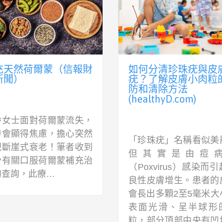
充天然荷爾蒙（信報財
如何分清珍珠疣與皮
新聞）
疣？了解皮膚小肉粒
防和清除方法
(healthyD.com)
齡女士面對荷爾蒙流失，
時會顯得焦慮，擔心突然
「珍珠疣」名稱看似美
現斷崖式衰老！筆者收到
但其實是由痘
少有關口服荷爾蒙補充治
（Poxvirus）感染而
的查詢，此療…
良性皮膚增生。患者的
會長出多顆2至5毫米大
表面光滑、呈半球形
粒，部分頂部中央有凹