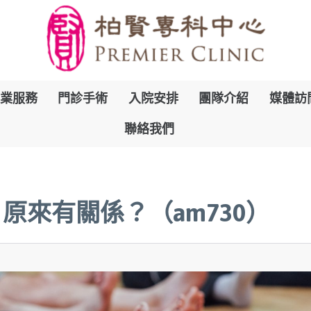
跳
業服務
門診手術
入院安排
團隊介紹
媒體訪
到
聯絡我們
內
容
原來有關係？（am730）