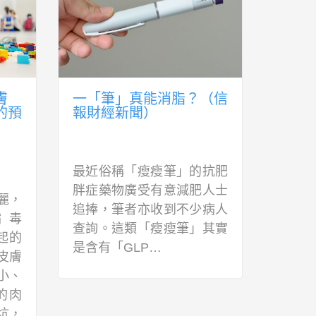
膚
一「筆」真能消脂？（信
拆解
的預
報財經新聞）
（信
最近俗稱「瘦瘦筆」的抗肥
近年
胖症藥物廣受有意減肥人士
能有
麗，
追捧，筆者亦收到不少病人
可預防
病毒
查詢。這類「瘦瘦筆」其實
Ali
引起的
是含有「GLP…
年來
皮膚
小、
的肉
坑，