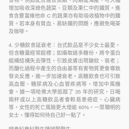
食物。例如配合進食魚類、肉類或海產，可大幅
增加吸收深綠色蔬菜、豆類及果仁中的鐵質。進
食含豐富維他命 C 的蔬果亦有助吸收植物中的鐵
質。若本身有貧血、易缺鐵的問題，應避免喝茶
及咖啡。
4. 少糖飲食延衰老：台式飲品是不少女士最愛，
但含糖量經常超標；如攝取過多糖份，將令蛋白
組織結構失去彈性，引致皮膚出現皺紋、衰老；
而醣化過程中產生的自由基等有害物質更會導致
發炎反應，進一步加速衰老。高糖飲食也可引致
高血壓、糖尿病及心血管疾病等，增加中風機
會。據一項哈佛大學追蹤了 35 年的研究，日喝
兩杯或以上高糖飲品者會較易患癌症、心臟病
等，女性的死亡風險更大增逾 60%。一眾聰明的
女士，懂得如何待自己好一點了。