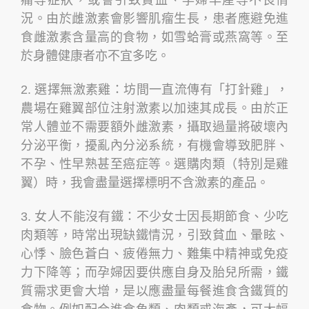
痛等症狀，或會引致貧血、孕婦早產等不良情
況。由於雌激素會影響肌瘤生長，患者應避免進
食雌激素含量高的食物，如雪蛤膏或燕窩等。至
於身體健康者亦不宜多吃。
2. 選擇無激素雞：坊間一直流傳有「打針雞」，
農場在雞翼部位注射激素以加速其成長。由於正
常人體並不需要額外雌激素，攝取過量將破壞內
分泌平衡，擾亂內分泌系統，有機會導致肥胖、
不孕、性早熟甚至癌症等。選購肉類（特別是雞
翼）時，我會盡量選擇標明不含激素的產品。
3. 女人不能沒有鐵：不少女士因長期節食、少吃
肉類等，時常出現缺鐵情況，引致貧血、暈眩、
心悸、臉色蒼白、疲倦無力、難集中精神或免疫
力下降等；而孕婦因要供應自身及胎兒所需，鐵
質需求更會大增，是以應盡量每餐進食含鐵質的