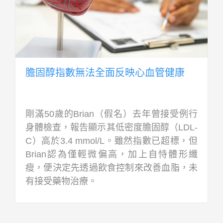
膽固醇指數無法全面反映心血管健康
剛滿50歲的Brian（假名）去年曾接受例行
身體檢查，報告顯示其低密度膽固醇（LDL-
C）高於3.4 mmol/L。雖然指數已超標，但
Brian認為僅輕微偏高，加上自恃體形纖
瘦，便決定先透過飲食控制來改善血脂，未
有接受藥物治療。