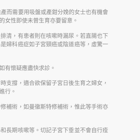
難產而需要用吸盤或產鉗分娩的女士也有機會
的女性即使未曾生育亦要留意。
法排清，有患者則在咳嗽時漏尿。若直腸也下
為是婦科癌症如子宮頸癌或陰道癌等，虛驚一
如有懷疑應盡快求診。
暫時支撐，適合欲保留子宮日後生育之婦女，
進行。
的修補術，如曼徹斯特修補術，惟此等手術亦
秘和長期咳嗽等。切記子宮下垂並不會自行痊