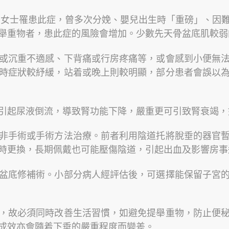
多歲女士罹患此症，曾多次分娩、嬰兒出生時「重磅」、因
舉重物者，患此症的風險會增加。少數先天骨盆底肌較弱
或沉重不適感、下背痛或行房疼痛等，或會感到小便無
時症狀較紓緩，站着或晚上則較明顯，部分患者會誤以
引起尿液倒流，導致腎功能下降，嚴重更可引致腎衰竭，
非手術或手術方法治療。前者利用陰道托將脫垂的器官
時更換，長期佩戴也可能壓傷陰道，引起出血及影響房事
盆底修補術。小部分病人經評估後，可選擇能保留子宮
，故必須同時改善生活習慣，如避免提舉重物，防止便
成效亦會隨着下垂的嚴重程度而變差。