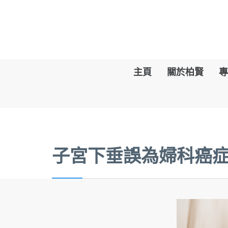
主頁
關於柏賢
專
子宮下垂誤為婦科癌