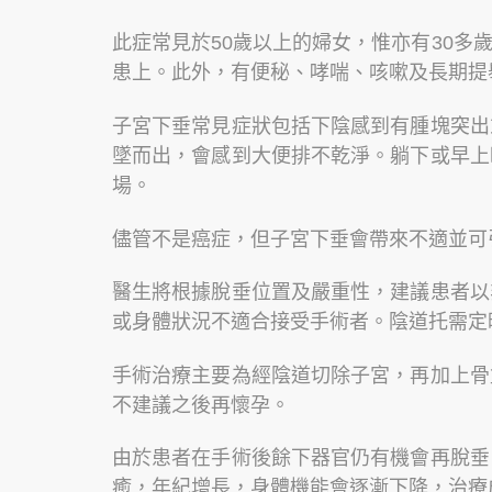
此症常見於50歲以上的婦女，惟亦有30
患上。此外，有便秘、哮喘、咳嗽及長期提
子宮下垂常見症狀包括下陰感到有腫塊突出
墜而出，會感到大便排不乾淨。躺下或早上
場。
儘管不是癌症，但子宮下垂會帶來不適並可
醫生將根據脫垂位置及嚴重性，建議患者以
或身體狀況不適合接受手術者。陰道托需定
手術治療主要為經陰道切除子宮，再加上骨
不建議之後再懷孕。
由於患者在手術後餘下器官仍有機會再脫垂
癒，年紀增長，身體機能會逐漸下降，治療