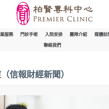
跳
業服務
門診手術
入院安排
團隊介紹
媒體訪
到
聯絡我們
內
容
症（信報財經新聞）