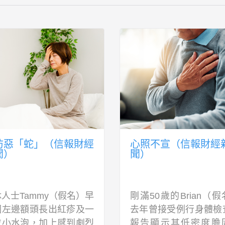
防惡「蛇」（信報財經
心照不宣（信報財經
聞）
聞）
人士Tammy（假名）早
剛滿50歲的Brian（
因左邊額頭長出紅疹及一
去年曾接受例行身體檢
粒小水泡，加上感到劇烈
報告顯示其低密度膽