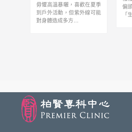
毋懼高溫暴曬，喜歡在夏季
，除了
偏
到戶外活動，但紫外線可能
「
對身體造成多方…