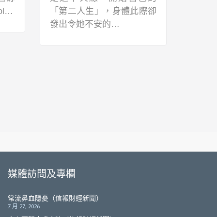
ol…
「第二人生」，身體此際卻
的父
發出令她不安的…
女兒
媒體訪問及專欄
常流鼻血隱憂（信報財經新聞）
7 月 27, 2026