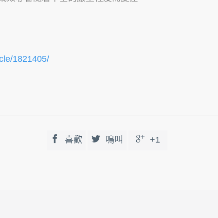
icle/1821405/



喜歡
鳴叫
+1