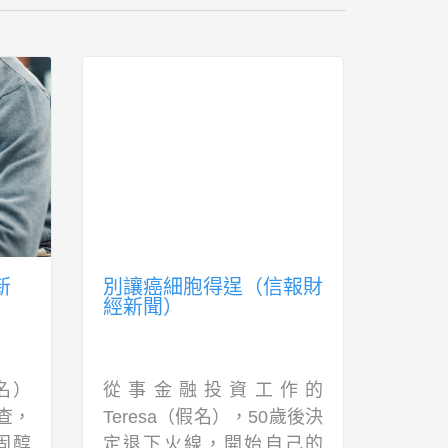
新
別讓癌細胞得逞（信報財
肌肉
經新聞）
財經
假名）
從事金融投資工作的
今屆
查，
Teresa（假名），50歲後決
最佳
固醇
定退下火線，開始自己的
名指