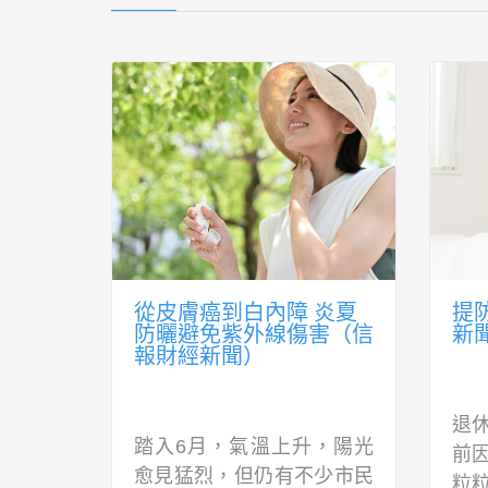
（信報
從皮膚癌到白內障 炎夏
提
防曬避免紫外線傷害（信
新
報財經新聞）
衣未入
退休
踏入6月，氣溫上升，陽光
常，初
前
愈見猛烈，但仍有不少市民
持續錄
粒