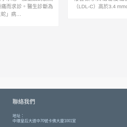
頭痛而求診。醫生診斷為
（LDL-C）高於3.4 mm
生蛇」病…
聯絡我們
地址：
中環皇后大道中70號卡佛大廈1001室