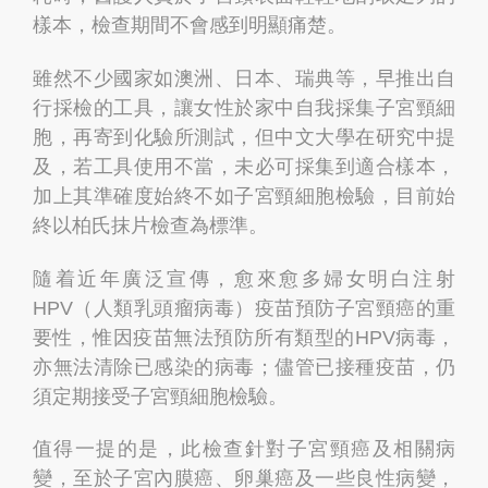
樣本，檢查期間不會感到明顯痛楚。
雖然不少國家如澳洲、日本、瑞典等，早推出自
行採檢的工具，讓女性於家中自我採集子宮頸細
胞，再寄到化驗所測試，但中文大學在研究中提
及，若工具使用不當，未必可採集到適合樣本，
加上其準確度始終不如子宮頸細胞檢驗，目前始
終以柏氏抹片檢查為標準。
隨着近年廣泛宣傳，愈來愈多婦女明白注射
HPV（人類乳頭瘤病毒）疫苗預防子宮頸癌的重
要性，惟因疫苗無法預防所有類型的HPV病毒，
亦無法清除已感染的病毒；儘管已接種疫苗，仍
須定期接受子宮頸細胞檢驗。
值得一提的是，此檢查針對子宮頸癌及相關病
變，至於子宮內膜癌、卵巢癌及一些良性病變，