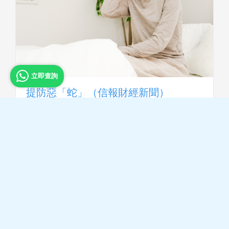
立即查詢
提防惡「蛇」（信報財經新聞）
退休人士Tammy（假名）早前因左邊額頭長
出紅疹及一粒粒小水泡，加上感到劇烈偏頭
痛而求診。醫生診斷為「生蛇」病…