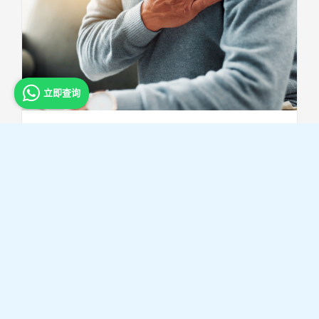
立即查询
心照不宣（信报财经新闻）
刚满50岁的Brian（假名）去年曾接受例行
身体检查，报告显示其低密度胆固醇（LDL-
C）高于3.4 mmol…